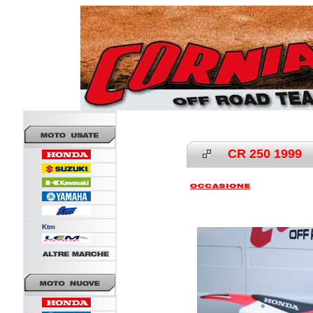
CR 250 1999
|--
|--
|--
|--
|--
|--
Ktm
|--
|--
|--