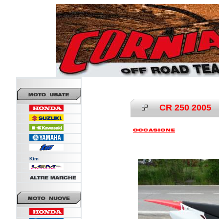
CR 250 2005
|--
|--
|--
|--
|--
|--
Ktm
|--
|--
|--